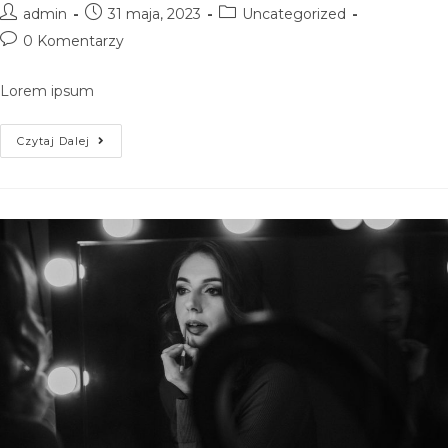
admin
31 maja, 2023
Uncategorized
0 Komentarzy
Lorem ipsum
Czytaj Dalej